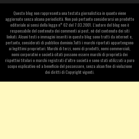
Questo blog non rappresenta una testata giornalistica in quanto viene
aggiornato senza alcuna periodicità. Non può pertanto considerarsi un prodotto
editoriale ai sensi della legge n° 62 del 7.03.2001. L’autore del blog non è
responsabile del contenuto dei commenti ai post, nè del contenuto dei siti
linkati. Alcuni testi o immagini inseriti in questo blog sono tratti da internet e,
pertanto, considerati di pubblico dominio.Tutti i marchi riportati appartengono
ai legittimi proprietari. Marchi di terzi, nomi di prodotti, nomi commerciali,
nomi corporativi e società citati possono essere marchi di proprietà dei
rispettivi titolari o marchi registrati d’altre società e sono stati utilizzati a puro
scopo esplicativo ed a beneficio del possessore, senza alcun fine di violazione
dei diritti di Copyright vigenti.