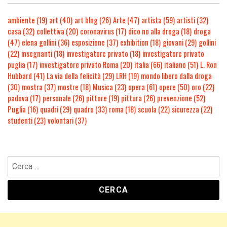
ambiente
(19)
art
(40)
art blog
(26)
Arte
(47)
artista
(59)
artisti
(32)
casa
(32)
collettiva
(20)
coronavirus
(17)
dico no alla droga
(18)
droga
(47)
elena gollini
(36)
esposizione
(37)
exhibition
(18)
giovani
(29)
gollini
(22)
insegnanti
(18)
investigatore privato
(18)
investigatore privato
puglia
(17)
investigatore privato Roma
(20)
italia
(66)
italiano
(51)
L. Ron
Hubbard
(41)
La via della felicità
(29)
LRH
(19)
mondo libero dalla droga
(30)
mostra
(37)
mostre
(18)
Musica
(23)
opera
(61)
opere
(50)
oro
(22)
padova
(17)
personale
(26)
pittore
(19)
pittura
(26)
prevenzione
(52)
Puglia
(16)
quadri
(29)
quadro
(33)
roma
(18)
scuola
(22)
sicurezza
(22)
studenti
(23)
volontari
(37)