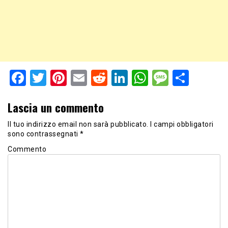
Facebook
Twitter
Pinterest
Email
Reddit
LinkedIn
WhatsApp
Messag
Shar
Lascia un commento
Il tuo indirizzo email non sarà pubblicato.
I campi obbligatori
sono contrassegnati
*
Commento