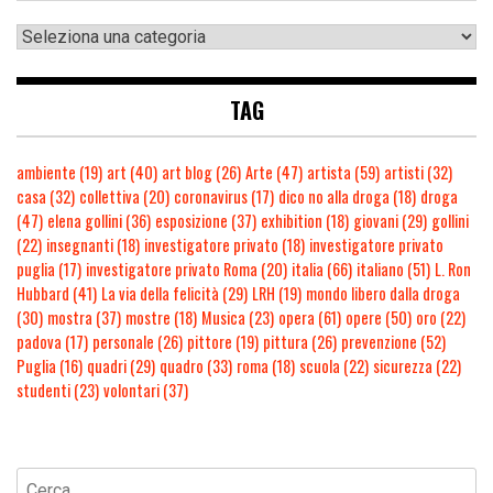
TAG
ambiente
(19)
art
(40)
art blog
(26)
Arte
(47)
artista
(59)
artisti
(32)
casa
(32)
collettiva
(20)
coronavirus
(17)
dico no alla droga
(18)
droga
(47)
elena gollini
(36)
esposizione
(37)
exhibition
(18)
giovani
(29)
gollini
(22)
insegnanti
(18)
investigatore privato
(18)
investigatore privato
puglia
(17)
investigatore privato Roma
(20)
italia
(66)
italiano
(51)
L. Ron
Hubbard
(41)
La via della felicità
(29)
LRH
(19)
mondo libero dalla droga
(30)
mostra
(37)
mostre
(18)
Musica
(23)
opera
(61)
opere
(50)
oro
(22)
padova
(17)
personale
(26)
pittore
(19)
pittura
(26)
prevenzione
(52)
Puglia
(16)
quadri
(29)
quadro
(33)
roma
(18)
scuola
(22)
sicurezza
(22)
studenti
(23)
volontari
(37)