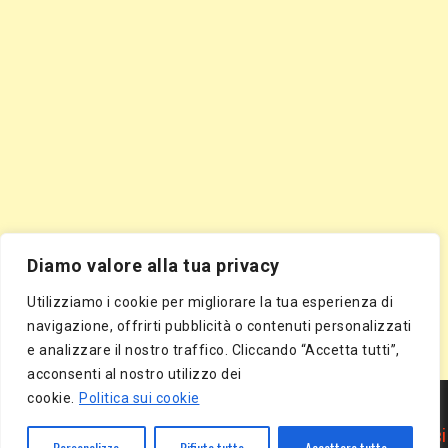
Diamo valore alla tua privacy
Utilizziamo i cookie per migliorare la tua esperienza di
navigazione, offrirti pubblicità o contenuti personalizzati
e analizzare il nostro traffico. Cliccando “Accetta tutti”,
acconsenti al nostro utilizzo dei
Segnala Sito Gratis
|
Segnala Azienda Gratis
|
Inserisci Azienda Gratis
|
cookie.
Politica sui cookie
Directory Gratis
|
Segnala Sito Gratis
|
Segnala Azienda Gratis
|
Inserisci Azienda Gratis
|
Directory Gratis
|
Article Marketing
|
Inserisci
Personalizza
Rifiuta tutto
Accettare tutto