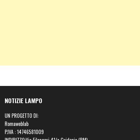
NOTIZIE LAMPO
UN PROGETTO DI:
Romaweblab
P.IVA : 14746581009
INDIRIZZO:Via Filangeri 41/a Guidonia (RM)