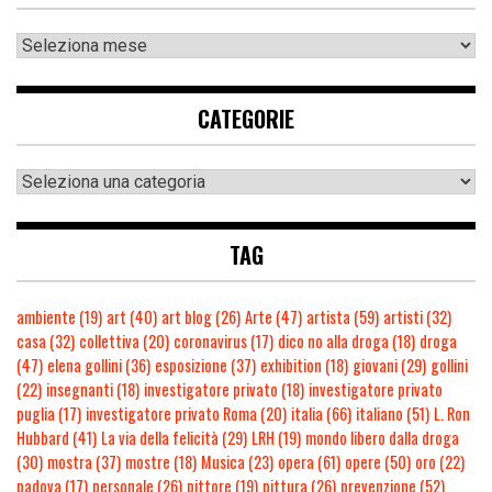
CATEGORIE
TAG
ambiente
(19)
art
(40)
art blog
(26)
Arte
(47)
artista
(59)
artisti
(32)
casa
(32)
collettiva
(20)
coronavirus
(17)
dico no alla droga
(18)
droga
(47)
elena gollini
(36)
esposizione
(37)
exhibition
(18)
giovani
(29)
gollini
(22)
insegnanti
(18)
investigatore privato
(18)
investigatore privato
puglia
(17)
investigatore privato Roma
(20)
italia
(66)
italiano
(51)
L. Ron
Hubbard
(41)
La via della felicità
(29)
LRH
(19)
mondo libero dalla droga
(30)
mostra
(37)
mostre
(18)
Musica
(23)
opera
(61)
opere
(50)
oro
(22)
padova
(17)
personale
(26)
pittore
(19)
pittura
(26)
prevenzione
(52)