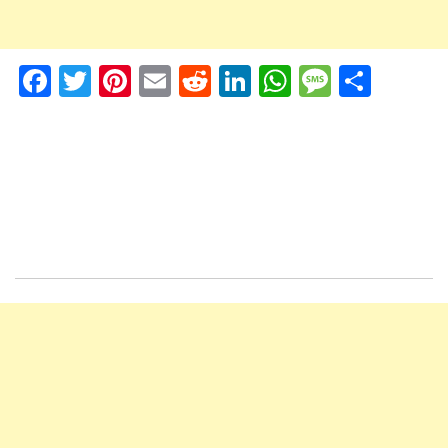
Facebook
Twitter
Pinterest
Email
Reddit
LinkedIn
WhatsApp
Messag
Shar