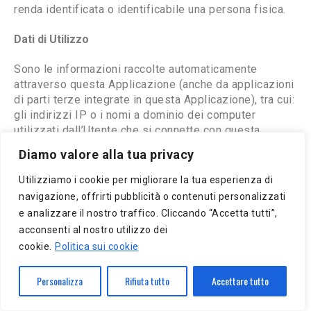
renda identificata o identificabile una persona fisica.
Dati di Utilizzo
Sono le informazioni raccolte automaticamente
attraverso questa Applicazione (anche da applicazioni
di parti terze integrate in questa Applicazione), tra cui:
gli indirizzi IP o i nomi a dominio dei computer
utilizzati dall’Utente che si connette con questa
Applicazione, gli indirizzi in notazione URI (Uniform
Diamo valore alla tua privacy
Resource Identifier), l’orario della richiesta, il metodo
utilizzato nell’inoltrare la richiesta al server, la
Utilizziamo i cookie per migliorare la tua esperienza di
dimensione del file ottenuto in risposta, il codice
navigazione, offrirti pubblicità o contenuti personalizzati
numerico indicante lo stato della risposta dal server
e analizzare il nostro traffico. Cliccando “Accetta tutti”,
(buon fine, errore, ecc.) il paese di provenienza, le
acconsenti al nostro utilizzo dei
caratteristiche del browser e del sistema operativo
cookie.
Politica sui cookie
utilizzati dal visitatore, le varie connotazioni temporali
della visita (ad esempio il tempo di permanenza su
Personalizza
Rifiuta tutto
Accettare tutto
ciascuna pagina) e i dettagli relativi all’itinerario
seguito all’interno dell’Applicazione, con particolare